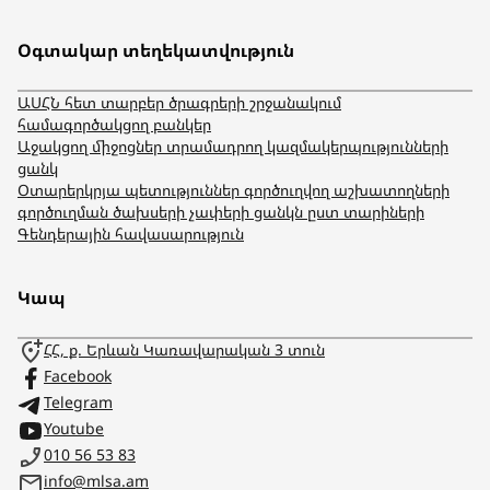
Օգտակար տեղեկատվություն
ԱՍՀՆ հետ տարբեր ծրագրերի շրջանակում
համագործակցող բանկեր
Աջակցող միջոցներ տրամադրող կազմակերպությունների
ցանկ
Օտարերկրյա պետություններ գործուղվող աշխատողների
գործուղման ծախսերի չափերի ցանկն ըստ տարիների
Գենդերային հավասարություն
Կապ
ՀՀ, ք. Երևան Կառավարական 3 տուն
Facebook
Telegram
Youtube
010 56 53 83
info@mlsa.am