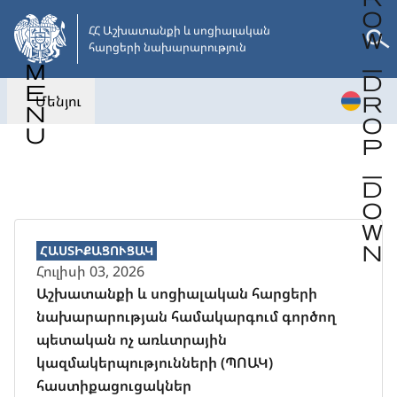
Անցնել
հիմնական
ՀՀ Աշխատանքի և սոցիալական 

հարցերի նախարարություն
բովանդակությանը
Մենյու
Վերադառնալ
ՀԱՍՏԻՔԱՑՈՒՑԱԿ
Հուլիսի 03, 2026
Աշխատանքի և սոցիալական հարցերի
նախարարության համակարգում գործող
պետական ոչ առևտրային
կազմակերպությունների (ՊՈԱԿ)
հաստիքացուցակներ