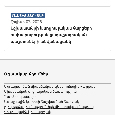
ՀԱՍՏԻՔԱՑՈՒՑԱԿ
Հուլիսի 03, 2026
Աշխատանքի և սոցիալական հարցերի
նախարարության քաղաքացիական
պաշտոնների անվանացանկ
Օգտակար հղումներ
Ազդարարման միասնական էլեկտրոնային հարթակ
Միասնական սոցիալական ծառայություն
Դարձիր կամավոր
Առաջնային կարիքի հաշվառման հարթակ
Էլեկտրոնային հարցումների միասնական հարթակ
Կուտակային կենսաթոշակ