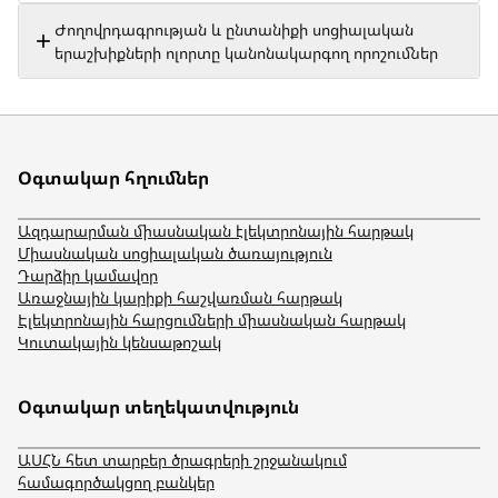
Ժողովրդագրության և ընտանիքի սոցիալական
երաշխիքների ոլորտը կանոնակարգող որոշումներ
Օգտակար հղումներ
Ազդարարման միասնական էլեկտրոնային հարթակ
Միասնական սոցիալական ծառայություն
Դարձիր կամավոր
Առաջնային կարիքի հաշվառման հարթակ
Էլեկտրոնային հարցումների միասնական հարթակ
Կուտակային կենսաթոշակ
Օգտակար տեղեկատվություն
ԱՍՀՆ հետ տարբեր ծրագրերի շրջանակում
համագործակցող բանկեր