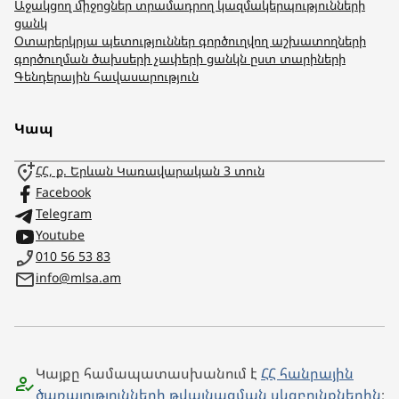
Աջակցող միջոցներ տրամադրող կազմակերպությունների
ցանկ
Օտարերկրյա պետություններ գործուղվող աշխատողների
գործուղման ծախսերի չափերի ցանկն ըստ տարիների
Գենդերային հավասարություն
Կապ
ՀՀ, ք. Երևան Կառավարական 3 տուն
Facebook
Telegram
Youtube
010 56 53 83
info@mlsa.am
Կայքը համապատասխանում է
ՀՀ հանրային
ծառայությունների թվայնացման սկզբունքներին
։