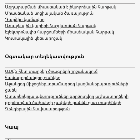
Ազդարարման միասնական էլեկտրոնային հարթակ
Միասնական սոցիալական ծառայություն
Դարձիր կամավոր
Առաջնային կարիքի հաշվառման հարթակ
Էլեկտրոնային հարցումների միասնական հարթակ
Կուտակային կենսաթոշակ
Օգտակար տեղեկատվություն
ԱՍՀՆ հետ տարբեր ծրագրերի շրջանակում
համագործակցող բանկեր
Աջակցող միջոցներ տրամադրող կազմակերպությունների
ցանկ
Օտարերկրյա պետություններ գործուղվող աշխատողների
գործուղման ծախսերի չափերի ցանկն ըստ տարիների
Գենդերային հավասարություն
Կապ