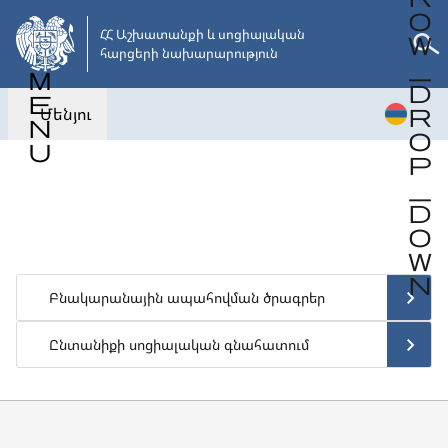
Անցնել
հիմնական
ՀՀ Աշխատանքի և սոցիալական 

հարցերի նախարարություն
բովանդակությանը
Մենյու
Վերադառնալ
Բնակարանային ապահովման ծրագրեր
Ընտանիքի սոցիալական գնահատում