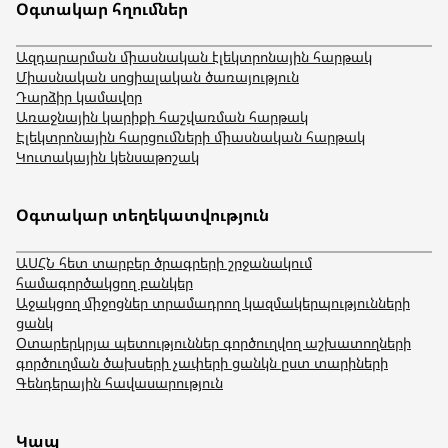
Օգտակար հղումներ
Ազդարարման միասնական էլեկտրոնային հարթակ
Միասնական սոցիալական ծառայություն
Դարձիր կամավոր
Առաջնային կարիքի հաշվառման հարթակ
Էլեկտրոնային հարցումների միասնական հարթակ
Կուտակային կենսաթոշակ
Օգտակար տեղեկատվություն
ԱՍՀՆ հետ տարբեր ծրագրերի շրջանակում
համագործակցող բանկեր
Աջակցող միջոցներ տրամադրող կազմակերպությունների
ցանկ
Օտարերկրյա պետություններ գործուղվող աշխատողների
գործուղման ծախսերի չափերի ցանկն ըստ տարիների
Գենդերային հավասարություն
Կապ