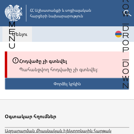
Անցնել
հիմնական
ՀՀ Աշխատանքի և սոցիալական 

հարցերի նախարարություն
բովանդակությանը
Մենյու
Հոդվածը չի գտնվել
Պահանջվող հոդվածը չի գտնվել։
Փորձել կրկին
Օգտակար հղումներ
Ազդարարման միասնական էլեկտրոնային հարթակ