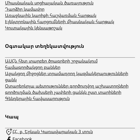
Միասնական սոցիալական ծառայություն
Դարձիր կամավոր
Առաջնային կարիքի հաշվառման հարթակ
Էլեկտրոնային հարցումների միասնական հարթակ
Կուտակային կենսաթոշակ
Օգտակար տեղեկատվություն
ԱՍՀՆ հետ տարբեր ծրագրերի շրջանակում
համագործակցող բանկեր
Աջակցող միջոցներ տրամադրող կազմակերպությունների
ցանկ
Օտարերկրյա պետություններ գործուղվող աշխատողների
գործուղման ծախսերի չափերի ցանկն ըստ տարիների
Գենդերային հավասարություն
Կապ
ՀՀ, ք. Երևան Կառավարական 3 տուն
Facebook