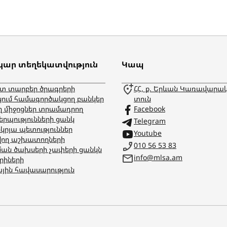
ար տեղեկատվություն
Կապ
ետ տարբեր ծրագրերի
ՀՀ, ք. Երևան Կառավարա
ում համագործակցող բանկեր
տուն
ղ միջոցներ տրամադրող
Facebook
րպությունների ցանկ
Telegram
րյա պետություններ
Youtube
վող աշխատողների
010 56 53 83
ման ծախսերի չափերի ցանկն
info@mlsa.am
րիների
յին հավասարություն