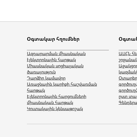
Օգտակար հղումներ
Օգտակ
Ազդարարման միասնական
ԱՍՀՆ հ
էլեկտրոնային հարթակ
շրջանակ
Միասնական սոցիալական
Աջակցո
ծառայություն
կազմակե
Դարձիր կամավոր
Օտարերկ
Առաջնային կարիքի հաշվառման
գործուղ
հարթակ
գործուղ
Էլեկտրոնային հարցումների
ըստ տա
միասնական հարթակ
Գենդերա
Կուտակային կենսաթոշակ