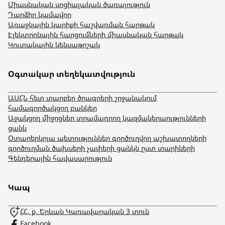
Միասնական սոցիալական ծառայություն
Դարձիր կամավոր
Առաջնային կարիքի հաշվառման հարթակ
Էլեկտրոնային հարցումների միասնական հարթակ
Կուտակային կենսաթոշակ
Օգտակար տեղեկատվություն
ԱՍՀՆ հետ տարբեր ծրագրերի շրջանակում
համագործակցող բանկեր
Աջակցող միջոցներ տրամադրող կազմակերպությունների
ցանկ
Օտարերկրյա պետություններ գործուղվող աշխատողների
գործուղման ծախսերի չափերի ցանկն ըստ տարիների
Գենդերային հավասարություն
Կապ
ՀՀ, ք. Երևան Կառավարական 3 տուն
Facebook