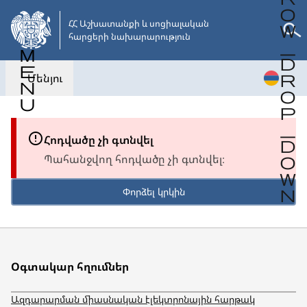
Անցնել
հիմնական
ՀՀ Աշխատանքի և սոցիալական 

հարցերի նախարարություն
բովանդակությանը
Մենյու
Հոդվածը չի գտնվել
Պահանջվող հոդվածը չի գտնվել։
Փորձել կրկին
Օգտակար հղումներ
Ազդարարման միասնական էլեկտրոնային հարթակ