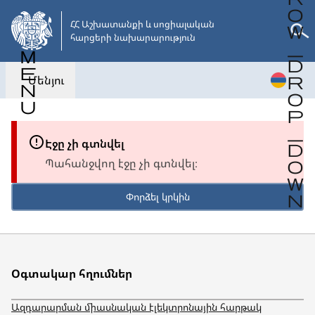
Անցնել
հիմնական
ՀՀ Աշխատանքի և սոցիալական 

հարցերի նախարարություն
բովանդակությանը
Մենյու
Էջը չի գտնվել
Պահանջվող էջը չի գտնվել։
Փորձել կրկին
Օգտակար հղումներ
Ազդարարման միասնական էլեկտրոնային հարթակ