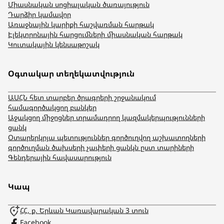
Միասնական սոցիալական ծառայություն
Դարձիր կամավոր
Առաջնային կարիքի հաշվառման հարթակ
Էլեկտրոնային հարցումների միասնական հարթակ
Կուտակային կենսաթոշակ
Օգտակար տեղեկատվություն
ԱՍՀՆ հետ տարբեր ծրագրերի շրջանակում
համագործակցող բանկեր
Աջակցող միջոցներ տրամադրող կազմակերպությունների
ցանկ
Օտարերկրյա պետություններ գործուղվող աշխատողների
գործուղման ծախսերի չափերի ցանկն ըստ տարիների
Գենդերային հավասարություն
Կապ
ՀՀ, ք. Երևան Կառավարական 3 տուն
Facebook