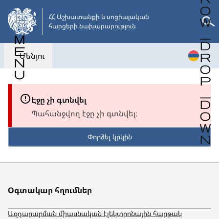
Անցնել
հիմնական
ՀՀ Աշխատանքի և սոցիալական 

հարցերի նախարարություն
բովանդակությանը
Մենյու
Էջը չի գտնվել
Պահանջվող էջը չի գտնվել։
Փորձել կրկին
Օգտակար հղումներ
Ազդարարման միասնական էլեկտրոնային հարթակ