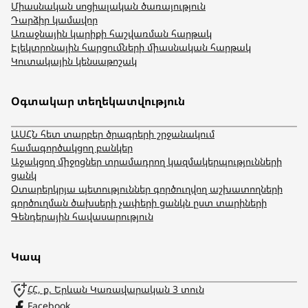
Միասնական սոցիալական ծառայություն
Դարձիր կամավոր
Առաջնային կարիքի հաշվառման հարթակ
Էլեկտրոնային հարցումների միասնական հարթակ
Կուտակային կենսաթոշակ
Օգտակար տեղեկատվություն
ԱՍՀՆ հետ տարբեր ծրագրերի շրջանակում
համագործակցող բանկեր
Աջակցող միջոցներ տրամադրող կազմակերպությունների
ցանկ
Օտարերկրյա պետություններ գործուղվող աշխատողների
գործուղման ծախսերի չափերի ցանկն ըստ տարիների
Գենդերային հավասարություն
Կապ
ՀՀ, ք. Երևան Կառավարական 3 տուն
Facebook