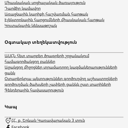
Միասնական սոցիալական ծառայություն
Դարձիր կամավոր
Առաջնային կարիքի հաշվառման հարթակ
Էլեկտրոնային հարցումների միասնական հարթակ
Կուտակային կենսաթոշակ
Օգտակար տեղեկատվություն
ԱՍՀՆ հետ տարբեր ծրագրերի շրջանակում
համագործակցող բանկեր
Աջակցող միջոցներ տրամադրող կազմակերպությունների
ցանկ
Օտարերկրյա պետություններ գործուղվող աշխատողների
գործուղման ծախսերի չափերի ցանկն ըստ տարիների
Գենդերային հավասարություն
Կապ
ՀՀ, ք. Երևան Կառավարական 3 տուն
Facebook