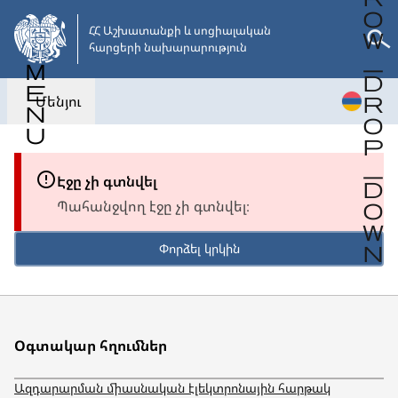
Անցնել
հիմնական
ՀՀ Աշխատանքի և սոցիալական 

հարցերի նախարարություն
բովանդակությանը
Մենյու
Էջը չի գտնվել
Պահանջվող էջը չի գտնվել։
Փորձել կրկին
Օգտակար հղումներ
Ազդարարման միասնական էլեկտրոնային հարթակ