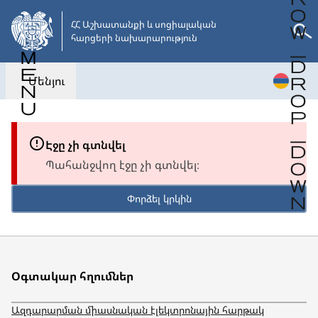
Անցնել
հիմնական
ՀՀ Աշխատանքի և սոցիալական 

հարցերի նախարարություն
բովանդակությանը
Մենյու
Էջը չի գտնվել
Պահանջվող էջը չի գտնվել։
Փորձել կրկին
Օգտակար հղումներ
Ազդարարման միասնական էլեկտրոնային հարթակ