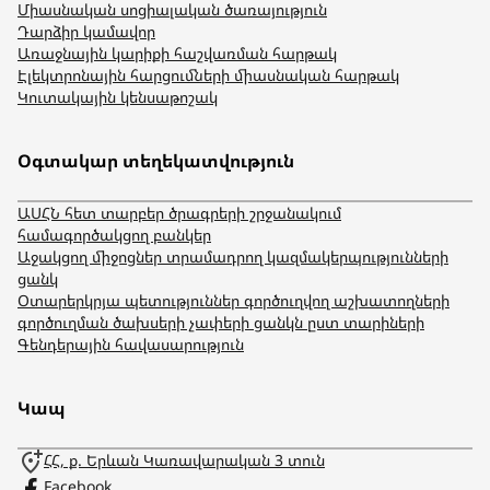
Միասնական սոցիալական ծառայություն
Դարձիր կամավոր
Առաջնային կարիքի հաշվառման հարթակ
Էլեկտրոնային հարցումների միասնական հարթակ
Կուտակային կենսաթոշակ
Օգտակար տեղեկատվություն
ԱՍՀՆ հետ տարբեր ծրագրերի շրջանակում
համագործակցող բանկեր
Աջակցող միջոցներ տրամադրող կազմակերպությունների
ցանկ
Օտարերկրյա պետություններ գործուղվող աշխատողների
գործուղման ծախսերի չափերի ցանկն ըստ տարիների
Գենդերային հավասարություն
Կապ
ՀՀ, ք. Երևան Կառավարական 3 տուն
Facebook